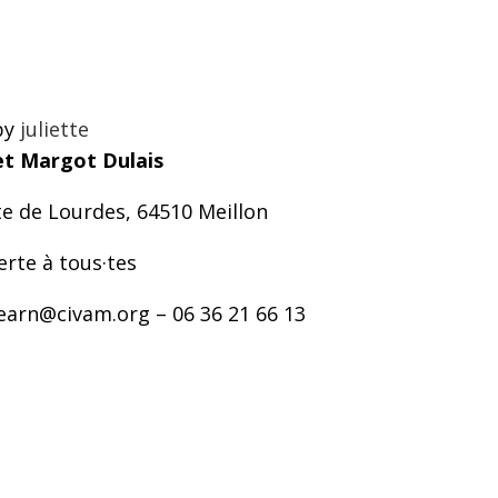
by
juliette
 et Margot Dulais
ute de Lourdes, 64510 Meillon
erte à tous·tes
.bearn@civam.org – 06 36 21 66 13